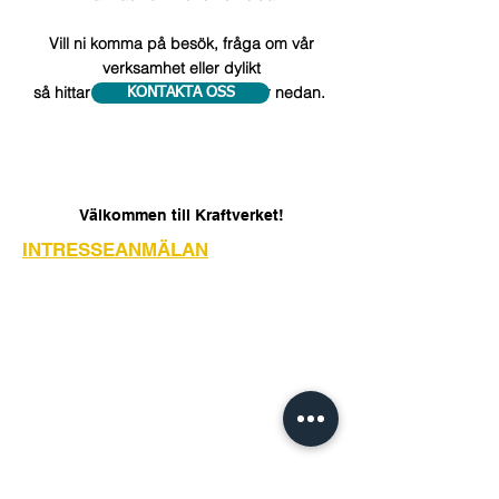
Vill ni komma på besök, fråga om vår
verksamhet eller dylikt
så hittar du våra kontaktuppgifter nedan.
KONTAKTA OSS
Välkommen till Kraftverket!
INTRESSEANMÄLAN
KONTAKTA OSS
Hällfors 36
911 91 Vännäs
076-793 10 76